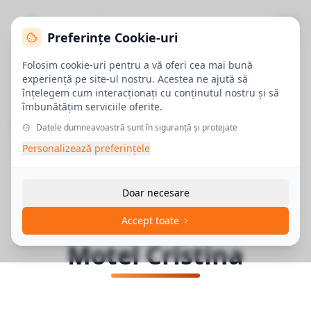
Preferințe Cookie-uri
Folosim cookie-uri pentru a vă oferi cea mai bună
Înapoi la Complex Cristina
experiență pe site-ul nostru. Acestea ne ajută să
înțelegem cum interacționați cu conținutul nostru și să
îmbunătățim serviciile oferite.
Acasă
Înapoi la
Motel Cristina
Datele dumneavoastră sunt în siguranță și protejate
Personalizează preferințele
Despre noi
Rezervare Online
Doar necesare
Obiective turistice
Rezervare pentru
Accept toate
Motel Cristina
Oferte
Contact